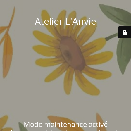
Atelier L'Anvie
Mode maintenance activé