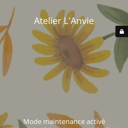
Atelier L'Anvie
Mode maintenance activé