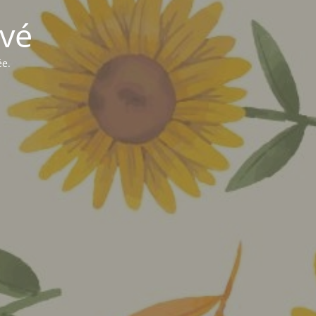
vé
ée.