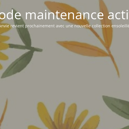
ode maintenance acti
Anvie revient prochainement avec une nouvelle collection ensoleill