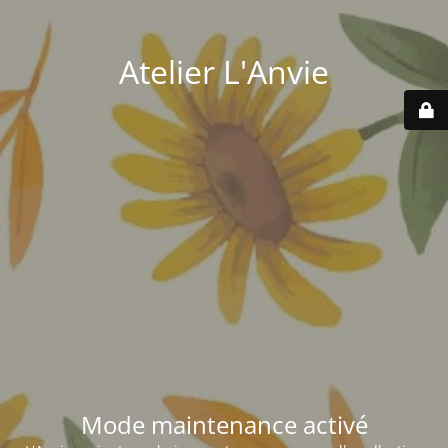
Atelier L'Anvie
Mode maintenance activé