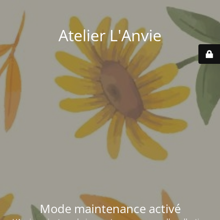
Atelier L'Anvie
Mode maintenance activé