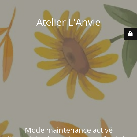
Atelier L'Anvie
Mode maintenance activé