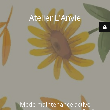
Atelier L'Anvie
Mode maintenance activé