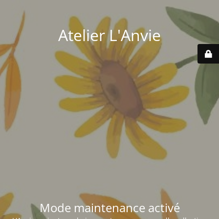
Atelier L'Anvie
Mode maintenance activé