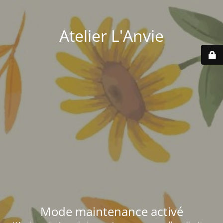
Atelier L'Anvie
Mode maintenance activé